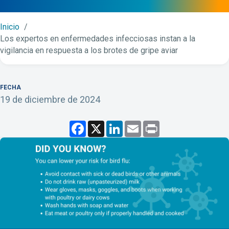
Inicio
Los expertos en enfermedades infecciosas instan a la
vigilancia en respuesta a los brotes de gripe aviar
FECHA
19 de diciembre de 2024
F
X
L
E
P
a
i
m
r
c
n
a
i
e
k
i
n
b
e
l
t
o
d
o
I
k
n