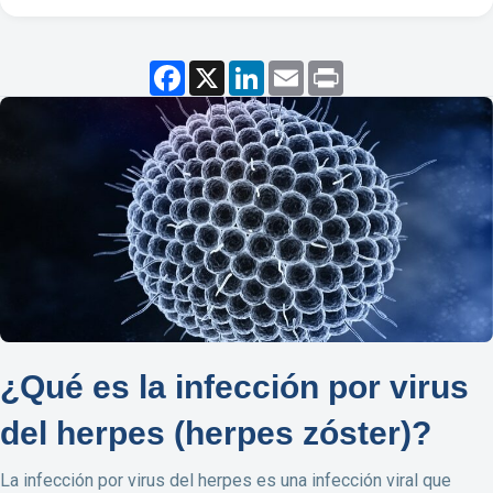
F
X
L
E
P
a
i
m
r
c
n
a
i
e
k
i
n
b
e
l
t
o
d
o
I
k
n
¿Qué es la infección por virus
del herpes (herpes zóster)?
La infección por virus del herpes es una infección viral que