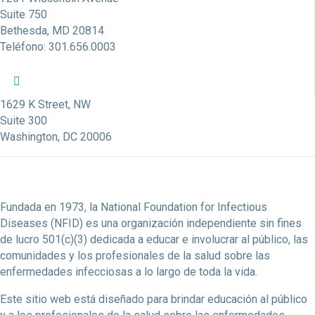
Suite 750
Bethesda, MD 20814
Teléfono: 301.656.0003
Perfil de Twitter de la NFID
Perfil de Facebook de la NFID
Perfil de LinkedIn de la NFID
Enlace de la cuenta de Youtube de la NFID
Cuenta de Instagram de la NFID
1629 K Street, NW
Suite 300
Washington, DC 20006
Fundada en 1973, la National Foundation for Infectious
Diseases (NFID) es una organización independiente sin fines
de lucro 501(c)(3) dedicada a educar e involucrar al público, las
comunidades y los profesionales de la salud sobre las
enfermedades infecciosas a lo largo de toda la vida.
Este sitio web está diseñado para brindar educación al público