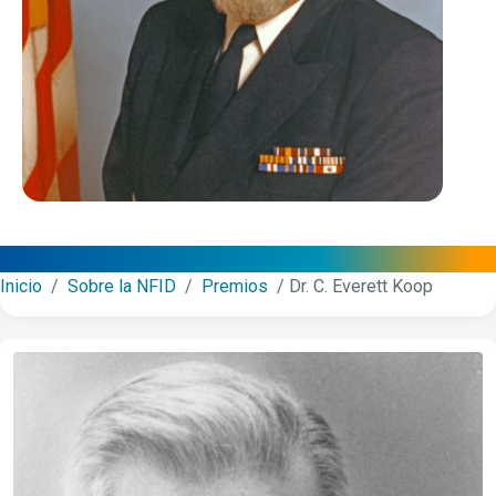
Inicio
/
Sobre la NFID
/
Premios
/
Dr. C. Everett Koop