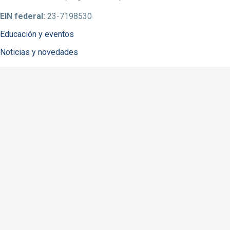
EIN federal:
23-7198530
Educación y eventos
Noticias y novedades
Consorcios
Sobre la NFID
Enfermedades infecciosas
Vacunación
COVID-19
Resistencia a antibióticos
Recursos
Contáctenos
Done a la NFID