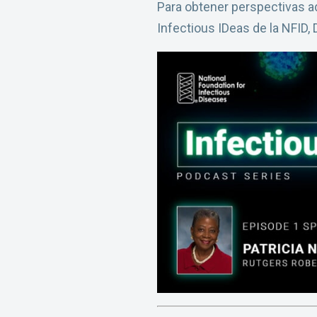
Para obtener perspectivas ad
Infectious IDeas de la NFID,