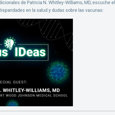
icionales de Patricia N. Whitley-Williams, MD, escuche e
 Disparidades en la salud y dudas sobre las vacunas: