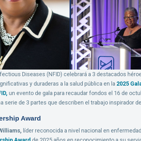
nfectious Diseases (NFID) celebrará a 3 destacados héroe
nificativas y duraderas a la salud pública en la
2025 Gal
ID,
un evento de gala para recaudar fondos el 16 de oct
a serie de 3 partes que describen el trabajo inspirador d
dership Award
Williams,
líder reconocida a nivel nacional en enfermedad
ership Award
de 2025 años en reconocimiento a su servici