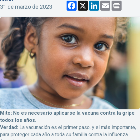
F
X
L
E
P
31 de marzo de 2023
a
i
m
r
c
n
a
i
e
k
i
n
b
e
l
t
o
d
o
I
k
n
Mito: No es necesario aplicarse la vacuna contra la gripe
todos los años.
Verdad:
La vacunación es el primer paso, y el más importante,
para proteger cada año a toda su familia contra la influenza