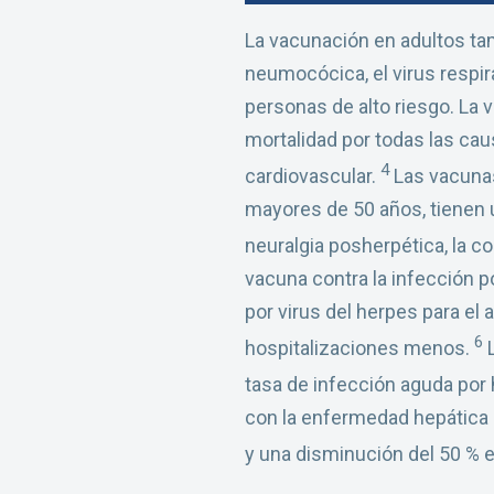
La vacunación en adultos tam
neumocócica, el virus respir
personas de alto riesgo. La
mortalidad por todas las ca
4
cardiovascular.
Las vacunas
mayores de 50 años, tienen u
neuralgia posherpética, la
vacuna contra la infección p
por virus del herpes para el
6
hospitalizaciones menos.
L
tasa de infección aguda por 
con la enfermedad hepática 
y una disminución del 50 % e