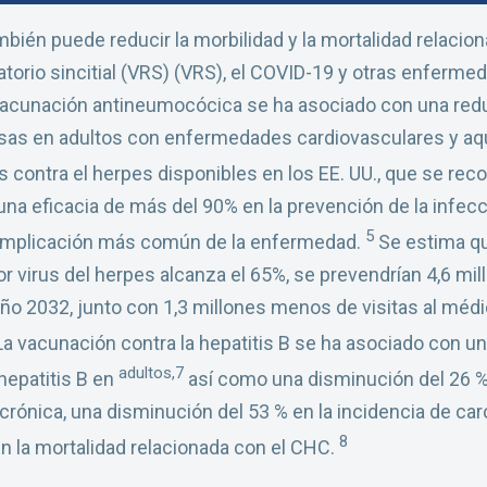
bién puede reducir la morbilidad y la mortalidad relaci
atorio sincitial (VRS) (VRS), el COVID-19 y otras enferm
 vacunación antineumocócica se ha asociado con una redu
usas en adultos con enfermedades cardiovasculares y aqu
 contra el herpes disponibles en los EE. UU., que se rec
na eficacia de más del 90% en la prevención de la infecci
5
 complicación más común de la enfermedad.
Se estima que
or virus del herpes alcanza el 65%, se prevendrían 4,6 mi
 año 2032, junto con 1,3 millones menos de visitas al méd
a vacunación contra la hepatitis B se ha asociado con un
adultos,7
hepatitis B en
así como una disminución del 26 % 
crónica, una disminución del 53 % en la incidencia de c
8
n la mortalidad relacionada con el CHC.