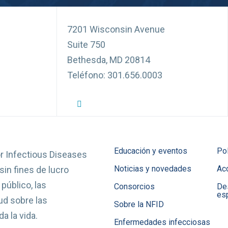
7201 Wisconsin Avenue
Suite 750
Bethesda, MD 20814
Teléfono: 301.656.0003
Perfil de Twitter de la NFID
Perfil de Facebook de la NFID
Perfil de LinkedIn de la NFID
Enlace de la cuenta de Youtube 
Cuenta de Instagram de la N
Educación y eventos
Pol
or Infectious Diseases
Noticias y novedades
Acc
in fines de lucro
público, las
Consorcios
De
es
ud sobre las
Sobre la NFID
a la vida.
Enfermedades infecciosas