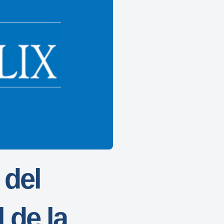
 del
 de la