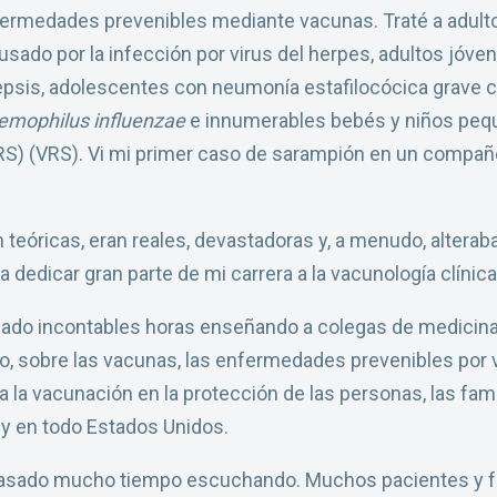
nfermedades prevenibles mediante vacunas. Traté a adul
usado por la infección por virus del herpes, adultos jóve
is, adolescentes con neumonía estafilocócica grave cau
emophilus influenzae
e innumerables bebés y niños peq
 (VRS) (VRS). Vi mi primer caso de sarampión en un comp
eóricas, eran reales, devastadoras y, a menudo, alteraban
 dedicar gran parte de mi carrera a la vacunología clínica
asado incontables horas enseñando a colegas de medicina,
, sobre las vacunas, las enfermedades prevenibles por v
a vacunación en la protección de las personas, las fam
 y en todo Estados Unidos.
 pasado mucho tiempo escuchando. Muchos pacientes y f