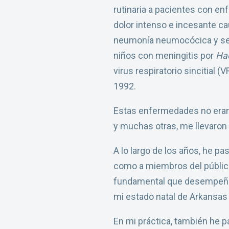
rutinaria a pacientes con e
dolor intenso e incesante ca
neumonía neumocócica y seps
niños con meningitis por
Ha
virus respiratorio sincitial
1992.
Estas enfermedades no eran t
y muchas otras, me llevaron a
A lo largo de los años, he p
como a miembros del público
fundamental que desempeña l
mi estado natal de Arkansas
En mi práctica, también he